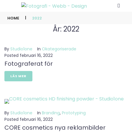
|
HOME
2022
År:
2022
By
Studio1one
In
Okategoriserade
Posted
februari 16, 2022
Fotograferat för
LÄS MER
By
Studio1one
In
Branding
,
Prototyping
Posted
februari 16, 2022
CORE cosmetics nya reklambilder