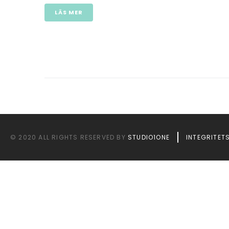
LÄS MER
© 2020 ALL RIGHTS RESERVED BY
STUDIO1ONE
INTEGRITET